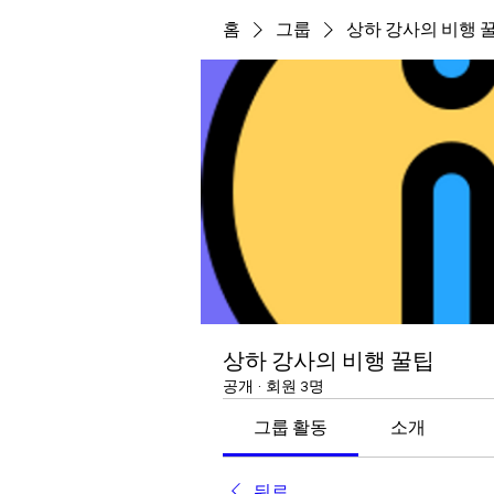
홈
그룹
상하 강사의 비행 
상하 강사의 비행 꿀팁
공개
·
회원 3명
그룹 활동
소개
뒤로