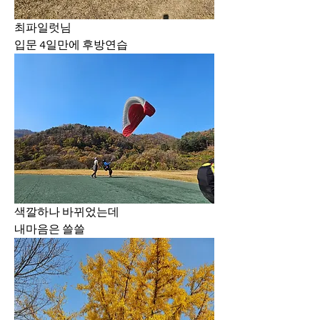
최파일럿님 
입문 4일만에 후방연습
색깔하나 바뀌었는데
내마음은 쓸쓸