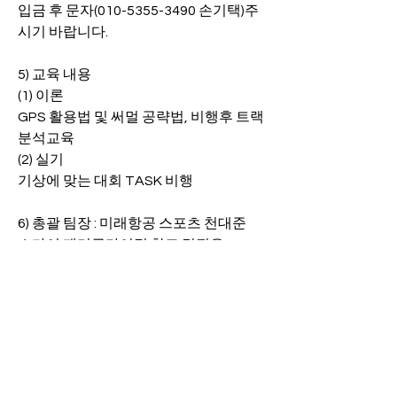
입금 후 문자(010-5355-3490 손기택)주
시기 바랍니다.
5) 교육 내용
(1) 이론
GPS 활용법 및 써멀 공략법, 비행후 트랙 
분석교육
(2) 실기
기상에 맞는 대회 TASK 비행
6) 총괄 팀장 : 미래항공 스포츠 천대준
스카이 패러글라이딩 학교 김진우
XC 비행 팀장 : 전 경기 위원장 손기택
7) 문의 : 천대준 스쿨장 (010-5290-7478)
김진우 스쿨장 (010-9581-2626)
손기택 XC 비행 팀장 (010-5355-3490)
참고사항