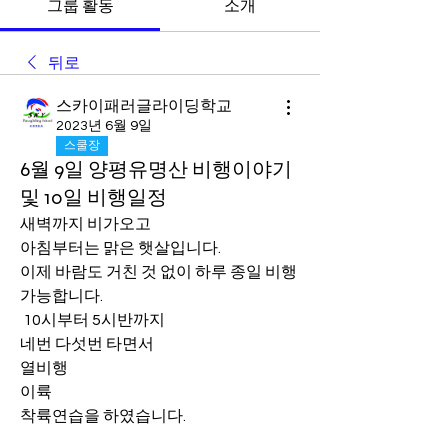
그룹 활동
소개
뒤로
스카이패러글라이딩학교
2023년 6월 9일
스쿨장
6월 9일 양평유명산 비행이야기
및 10일 비행일정
새벽까지 비가오고 
아침부터는 맑은 햇살입니다.
이제 바람도 거친 것 없이 하루 종일 비행
가능합니다.
 10시부터 5시반까지
네번 다섯번 타면서 
열비행
이륙
착륙연습을 하였습니다.