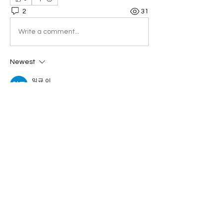
2
31
Write a comment...
Newest
일규 이
Nov 12, 2023
민호오늘은 되네요 2점 0점 ㅎㅎ
Like
Show more comments
소개
스카이 회원들의 자유로운 소통공간입
니다.