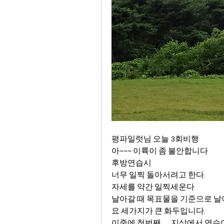
평파일럿님 오늘 3회비행
아~~~ 이륙이 좀 불안합니다
후방연습시
너무 일찍 돌아서려고 한다.
자세를 약간 일찍세운다
날아갈 때 목표물을 기준으로 날
요 세가지가 큰 화두입니다.
이중에 첫번째,,,,,지상에서 연