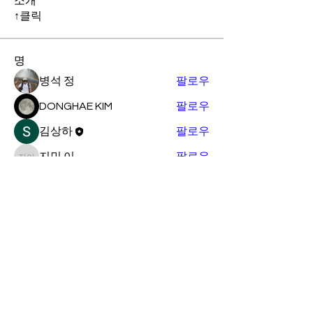
소개
↑클릭
명
병석 정
팔로우
DONGHAE KIM
팔로우
김상하
팔로우
지민 이
팔로우
지민 이
정 관희
팔로우
전체 회원 보기(5명)