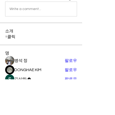
Write a comment...
소개
↑클릭
명
병석 정
팔로우
DONGHAE KIM
팔로우
김상하
팔로우
지민 이
팔로우
지민 이
정 관희
팔로우
전체 회원 보기(5명)