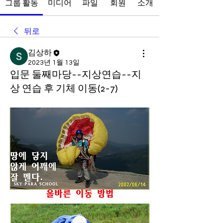
그룹 활동
미디어
파일
회원
소개
뒤로
김상하
2023년 1월 13일
입문 둘째마당--지상연습--지
상 연습 후 기체 이동(2-7)