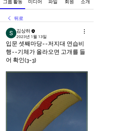
그룹 활동
미디어
파일
회원
소개
뒤로
김상하
2023년 1월 13일
입문 셋째마당--저지대 연습비
행--기체가 올라오면 고개를 들
어 확인(3-3)