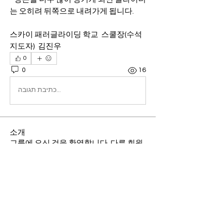
는 오히려 뒤쪽으로 내려가게 됩니다.
스카이 패러글라이딩 학교  스쿨장(수석
지도자)  김진우
0
0
16
כתיבת תגובה...
소개
그룹에 오신 것을 환영합니다. 다른 회원
과의 교류 및 업데이트 수신, 미디어 공유
등의 활동을 시작하세요.
명
김상하
팔로우