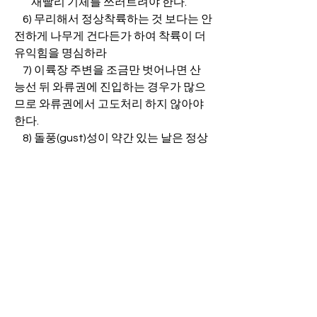
        재빨리 기체를 쓰러트려야 한다.
    6) 무리해서 정상착륙하는 것 보다는 안
전하게 나무게 건다든가 하여 착륙이 더 
유익힘을 명심하라
    7) 이륙장 주변을 조금만 벗어나면 산 
능선 뒤 와류권에 진입하는 경우가 많으
므로 와류권에서 고도처리 하지 않아야 
한다.
    8) 돌풍(gust)성이 약간 있는 날은 정상 
착륙시 기체가 갑자기 접히거나 피칭
(pitching)이 생기는 경우가 있으므로 주
의 하라
    9) 남에게 보여주기 위한 과시적인 top 
landing은 금물이다.
   10) 가능하면 탑랜딩 보다는 지정된 착
륙장에 착륙하는 것이 더 낫다.
   11) 꼭 탑랜딩을 해야 하는지도 물어 보
라