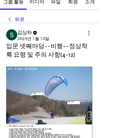
그룹 활동
미디어
파일
회원
소개
뒤로
김상하
2023년 1월 13일
입문 넷째마당--비행--정상착
륙 요령 및 주의 사항(4-12)