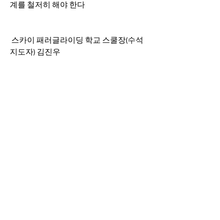
계를 철저히 해야 한다
 스카이 패러글라이딩 학교 스쿨장(수석 
지도자) 김진우
 www.skypara.biz
 패러글라이딩 교육의 명가스카이 패러
글라이딩 학교
0
0
36
Write a comment...