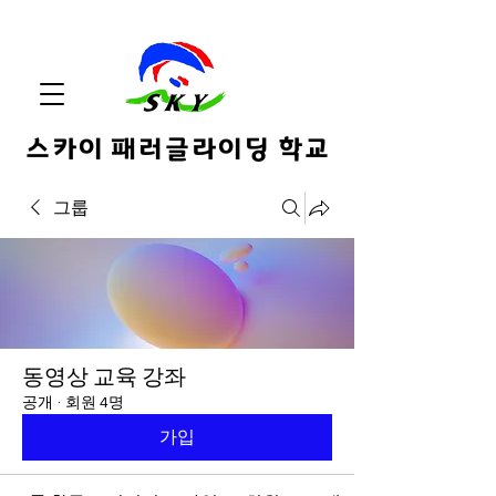
스카이 패러글라이딩 학교
그룹
동영상 교육 강좌
공개
·
회원 4명
가입