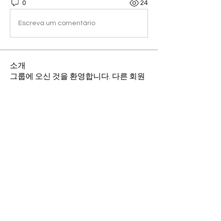
0
24
Escreva um comentário
소개
그룹에 오신 것을 환영합니다. 다른 회원
과의 교류 및 업데이트 수신, 미디어 공유
등의 활동을 시작하세요.
명
병석 정
팔로우
김상하
팔로우
DONGHAE KIM
팔로우
전체 회원 보기(3명)