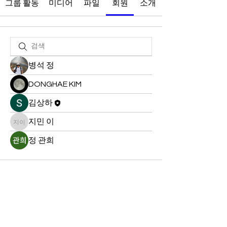
그룹 활동
미디어
파일
회원
소개
병석 정
DONGHAE KIM
김상하
지민 이
지민 이
정 관희