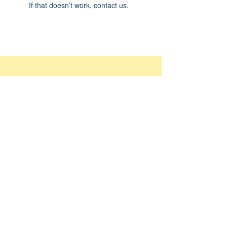
If that doesn’t work, contact us.