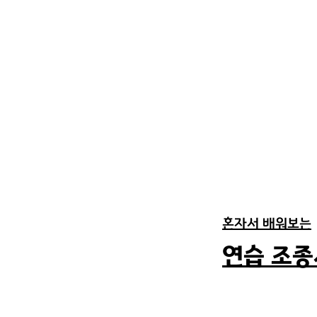
혼자서 배워보는
​연습 조