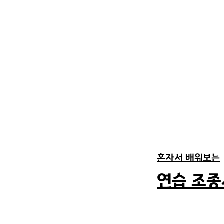
혼자서 배워보는
​연습 조