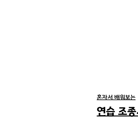
혼자서 배워보는
​연습 조