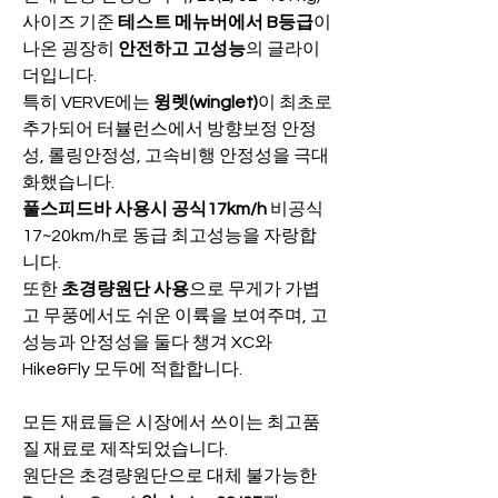
사이즈 기준
 테스트 메뉴버에서 B등급
이 
나온 굉장히 
안전하고 고성능
의 글라이
더입니다.
특히 VERVE에는 
윙렛(winglet)
이 최초로 
추가되어 터뷸런스에서 방향보정 안정
성, 롤링안정성, 고속비행 안정성을 극대
화했습니다.
풀스피드바 사용시 공식17km/h 
비공식
17~20km/h로 동급 최고성능을 자랑합
니다.
또한 
초경량원단 사용
으로 무게가 가볍
고 무풍에서도 쉬운 이륙을 보여주며, 고
성능과 안정성을 둘다 챙겨 XC와 
Hike&Fly 모두에 적합합니다.
모든 재료들은 시장에서 쓰이는 최고품
질 재료로 제작되었습니다.
원단은 초경량원단으로 대체 불가능한