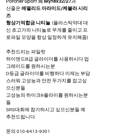
Porcher Sport
 의 skytex32/27
과
산줄은 
에델리드 아라미드/케블라 시리
즈
형상기억합금 니티놀
. (플라스틱막대 대
신 초고가의 니티놀로 무게를 줄이고 프
로파일 모양을 항상 일정하게 유지해줌)
추천드리는 파일럿
하이엔드B급 글라이더를 사용하시다 업
그레이드를 원하시는분
D등급 글라이더를 비행하다 이제는 부담
스러워 고성능과 안전 두가지를 잡고싶
으신분들
고성능의 하이크&플라이를 원하시는분
들
SRS대회에 참가하시고 싶으신분들 께 
추천드립니다.
문의 010-6413-9301